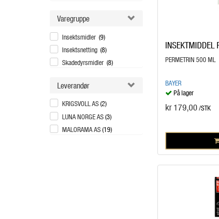
Varegruppe
Insektsmidler
(9)
INSEKTMIDDEL 
Insektsnetting
(8)
PERMETRIN 500 ML
Skadedyrsmidler
(8)
BAYER
Leverandør
På lager
KRIGSVOLL AS
(2)
kr 179,00
/STK
LUNA NORGE AS
(3)
MALORAMA AS
(19)