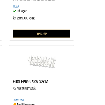
TESA
På lager
kr 289,00
/STK
KJØP
FUGLEPIGG 5X8 32CM
AV RUSTFRITT STÅL
JOWEMA
Bestillingsvare