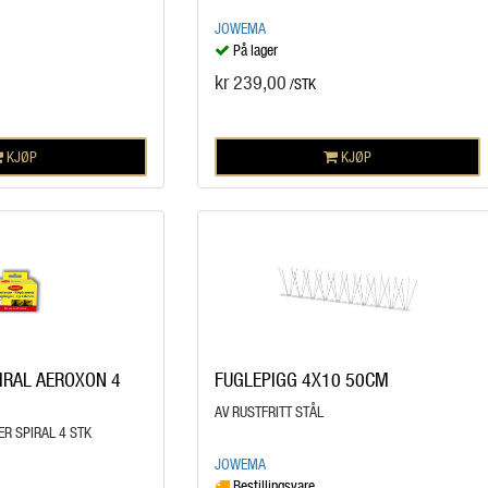
JOWEMA
På lager
kr 239,00
/STK
KJØP
KJØP
IRAL AEROXON 4
FUGLEPIGG 4X10 50CM
AV RUSTFRITT STÅL
R SPIRAL 4 STK
JOWEMA
Bestillingsvare