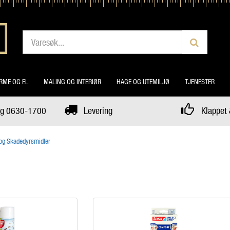
RME OG EL
MALING OG INTERIØR
HAGE OG UTEMILJØ
TJENESTER
dag 0630-1700
Levering
Klappet 
 og Skadedyrsmidler