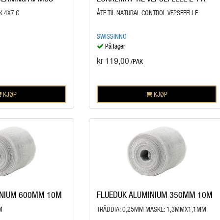
K 4X7 G
ÅTE TIL NATURAL CONTROL VEPSEFELLE
SWISSINNO
På lager
kr 119,00
/PAK
KJØP
KJØP
INIUM 600MM 10M
FLUEDUK ALUMINIUM 350MM 10M
M
TRÅDDIA: 0,25MM MASKE: 1,3MMX1,1MM