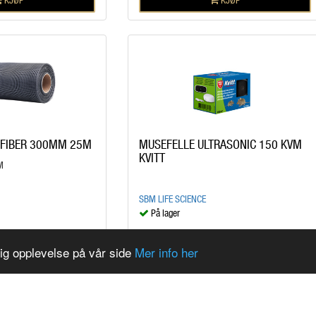
SFIBER 300MM 25M
MUSEFELLE ULTRASONIC 150 KVM
KVITT
M
SBM LIFE SCIENCE
På lager
kr 569,00
/STK
lig opplevelse på vår side
Mer info her
KJØP
KJØP