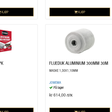
KJØP
KJØP
PK
FLUEDUK ALUMINIUM 300MM 30M
MASKE 1,30X1,10MM
JOWEMA
På lager
kr 614,00
/STK
KJØP
KJØP