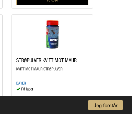
STRØPULVER KVITT MOT MAUR
KVITT MOT MAUR STRØPULVER
BAYER
På lager
kr 149,00
/STK
Jeg forstår
KJØP