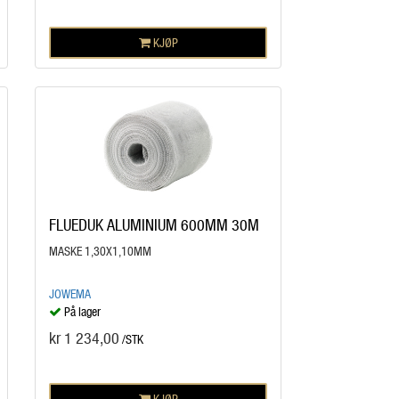
KJØP
FLUEDUK ALUMINIUM 600MM 30M
MASKE 1,30X1,10MM
JOWEMA
På lager
kr 1 234,00
/STK
KJØP