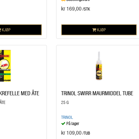
kr 169,00
/STK
KJØP
KJØP
KREFELLE MED ÅTE
TRINOL SWIRR MAURMIDDEL TUBE
ÅTE
25 G
TRINOL
På lager
kr 109,00
/TUB