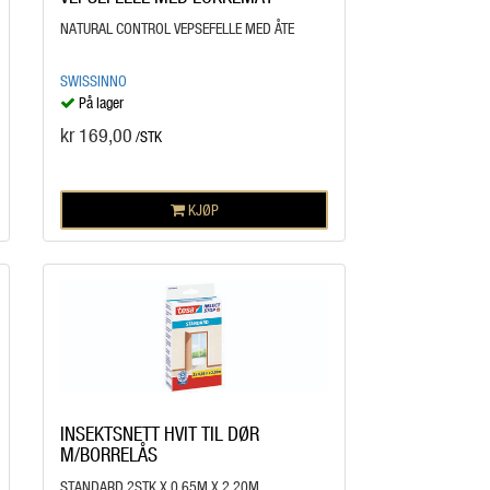
NATURAL CONTROL VEPSEFELLE MED ÅTE
SWISSINNO
På lager
kr 169,00
/STK
KJØP
INSEKTSNETT HVIT TIL DØR
M/BORRELÅS
STANDARD 2STK X 0,65M X 2,20M