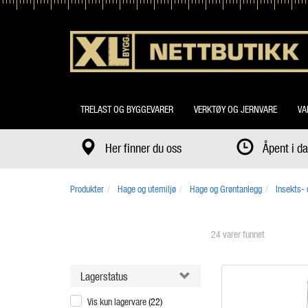
TRELAST OG BYGGEVARER
VERKTØY OG JERNVARE
VA
Her finner du oss
Åpent i 
Produkter
Hage og utemiljø
Hage og Grøntanlegg
Insekts-
24 varer funnet
Lagerstatus
Vis kun lagervare
(22)