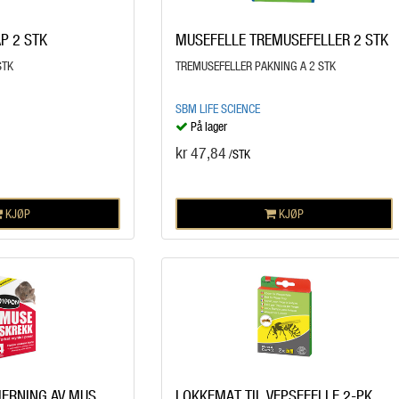
P 2 STK
MUSEFELLE TREMUSEFELLER 2 STK
STK
TREMUSEFELLER PAKNING A 2 STK
SBM LIFE SCIENCE
På lager
kr 47,84
/STK
KJØP
KJØP
ERNING AV MUS
LOKKEMAT TIL VEPSEFELLE 2-PK