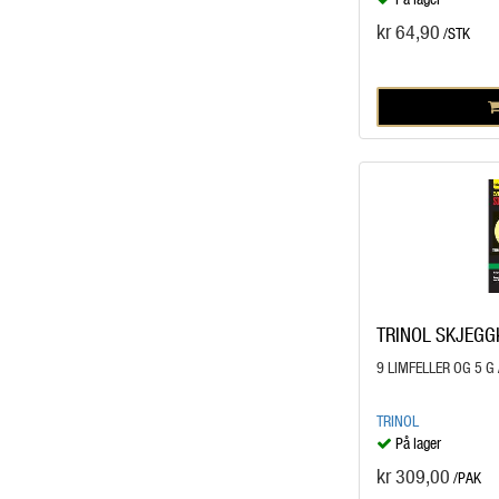
kr 64,90
/STK
TRINOL SKJEGG
9 LIMFELLER OG 5 G 
TRINOL
På lager
kr 309,00
/PAK