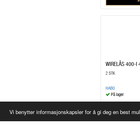
WIRELÅS 400-I
2 STK
HABO
På lager
kr 149,00
/BK
Vi benytter informasjonskapsler for å gi deg en best mu