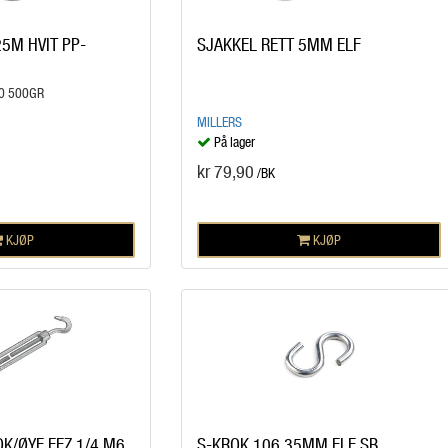
5M HVIT PP-
SJAKKEL RETT 5MM ELF
0 500GR
MILLERS
På lager
kr 79,90
/BK
KJØP
KJØP
K/ØYE EFZ 1/4 M6
S-KROK 106 35MM ELF SB