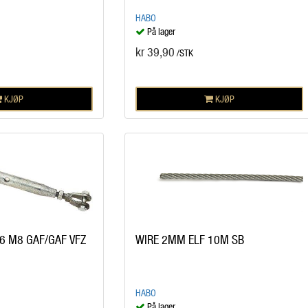
HABO
På lager
kr 39,90
/STK
KJØP
KJØP
6 M8 GAF/GAF VFZ
WIRE 2MM ELF 10M SB
HABO
På lager