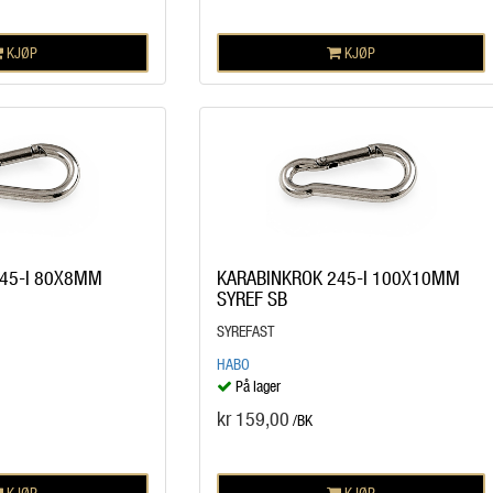
KJØP
KJØP
45-I 80X8MM
KARABINKROK 245-I 100X10MM
SYREF SB
SYREFAST
HABO
På lager
kr 159,00
/BK
KJØP
KJØP