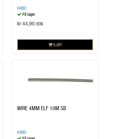
HABO
På lager
kr 44,90
/STK
KJØP
WIRE 4MM ELF 10M SB
HABO
På lager