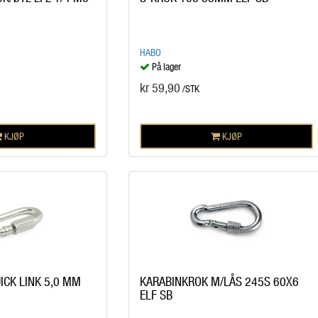
HABO
På lager
kr 59,90
/STK
KJØP
KJØP
ICK LINK 5,0 MM
KARABINKROK M/LÅS 245S 60X6
ELF SB