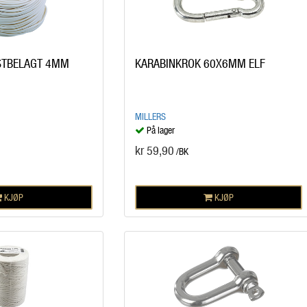
STBELAGT 4MM
KARABINKROK 60X6MM ELF
MILLERS
På lager
kr 59,90
/BK
KJØP
KJØP