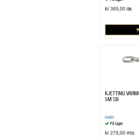
kr 369,00
/BK
KJETTING VARM
5M SB
HABO
På lager
kr 279,00
/POS