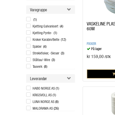
Varegruppe
(1)
VASKELINE PLA
Kjetting Galvanisert
(4)
60M
Kjetting Pynte-
(1)
Kroker Karabin/Belte
(12)
FIXXER
Sjakler
(4)
På lager
Strekkfisker, -Skruer
(3)
kr 159,00
/STK
Ståltau/-Wire
(3)
Tauverk
(8)
Leverandør
HABO NORGE AS
(1)
KRIGSVOLL AS
(1)
LUNA NORGE AS
(8)
MALORAMA AS
(26)