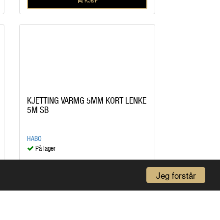
KJETTING VARMG 5MM KORT LENKE
5M SB
HABO
På lager
kr 499,00
/POS
Jeg forstår
KJØP