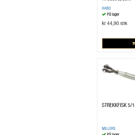
HABO
På lager
kr 44,90
/STK
STREKKFISK 5/1
MILLERS
På lager