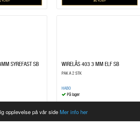
 4MM SYREFAST SB
WIRELÅS 403 3 MM ELF SB
PAK A 2 STK
HABO
På lager
kr 22,90
/STK
lig opplevelse på vår side
Mer info her
KJØP
KJØP