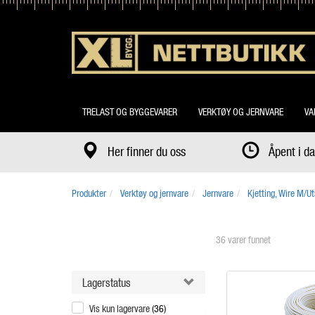
TRELAST OG BYGGEVARER
VERKTØY OG JERNVARE
VA
Her finner du oss
Åpent i 
Produkter
Verktøy og jernvare
Jernvare
Kjetting, Wire M/Ut
36 varer funnet
Lagerstatus
Vis kun lagervare
(36)