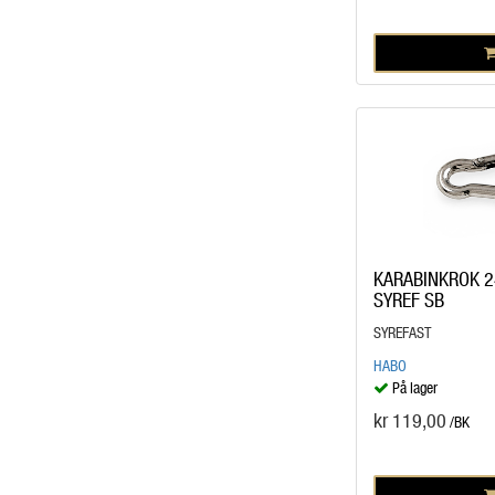
KARABINKROK 2
SYREF SB
SYREFAST
HABO
På lager
kr 119,00
/BK