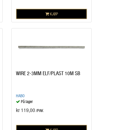
KJØP
WIRE 2-3MM ELF/PLAST 10M SB
HABO
På lager
kr 119,00
/PAK
KJØP