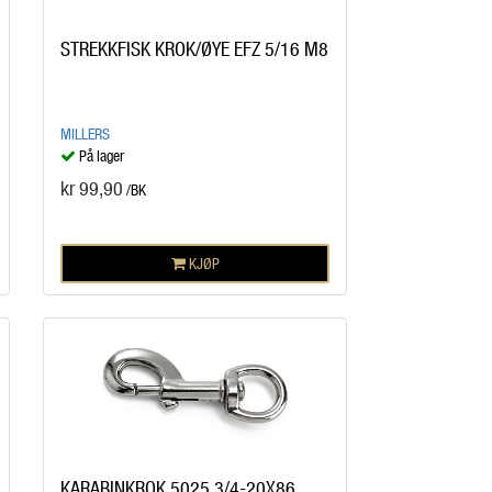
STREKKFISK KROK/ØYE EFZ 5/16 M8
MILLERS
På lager
kr 99,90
/BK
KJØP
KARABINKROK 5025 3/4-20X86