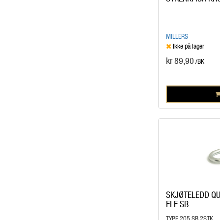
MILLERS
Ikke på lager
kr 89,90
/BK
SKJØTELEDD QU
ELF SB
TYPE 205 SB 2STK