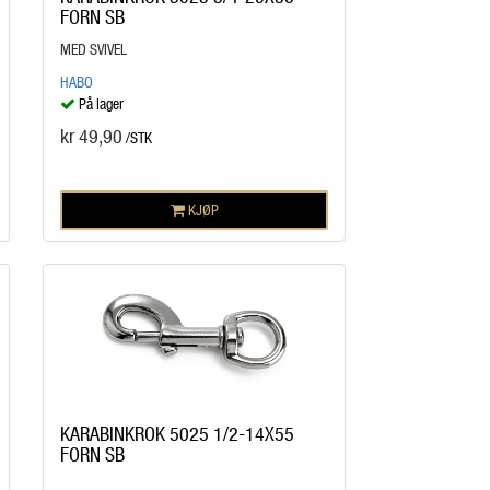
FORN SB
MED SVIVEL
HABO
På lager
kr 49,90
/STK
KJØP
KARABINKROK 5025 1/2-14X55
FORN SB