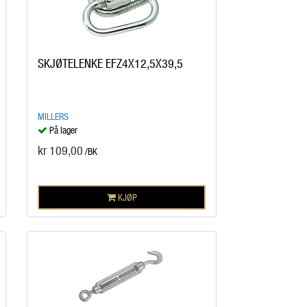
SKJØTELENKE EFZ4X12,5X39,5
MILLERS
På lager
kr 109,00
/BK
KJØP