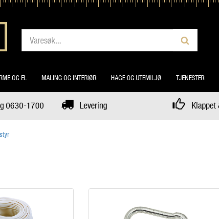
RME OG EL
MALING OG INTERIØR
HAGE OG UTEMILJØ
TJENESTER
dag 0630-1700
Levering
Klappet 
styr