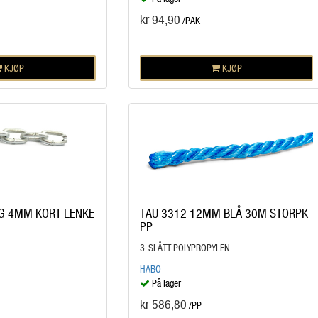
kr 94,90
/PAK
KJØP
KJØP
G 4MM KORT LENKE
TAU 3312 12MM BLÅ 30M STORPK
PP
3-SLÅTT POLYPROPYLEN
HABO
På lager
kr 586,80
/PP