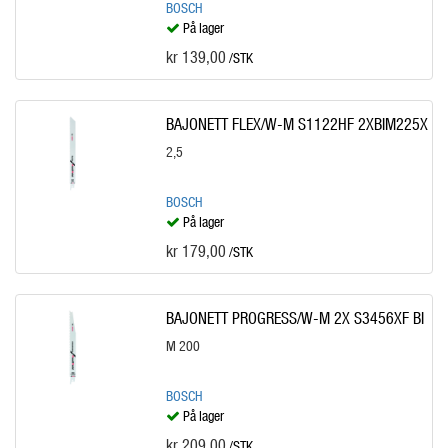
BOSCH
På lager
kr 139,00
/STK
BAJONETT FLEX/W-M S1122HF 2XBIM225X
2,5
BOSCH
På lager
kr 179,00
/STK
BAJONETT PROGRESS/W-M 2X S3456XF BI
M 200
BOSCH
På lager
kr 209,00
/STK