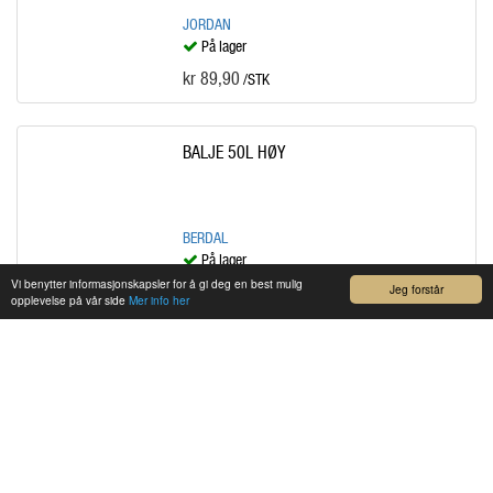
JORDAN
På lager
kr 89,90
/STK
BALJE 50L HØY
BERDAL
På lager
Vi benytter informasjonskapsler for å gi deg en best mulig
kr 359,00
Jeg forstår
/STK
opplevelse på vår side
Mer info her
BARKESPADE RETT ØYO
ØYO
På lager