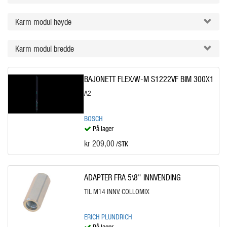
Karm modul høyde
Karm modul bredde
BAJONETT FLEX/W-M S1222VF BIM 300X1
A2
BOSCH
På lager
kr 209,00
/STK
ADAPTER FRA 5\8" INNVENDING
TIL M14 INNV. COLLOMIX
ERICH PLUNDRICH
På lager