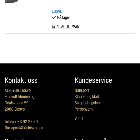
ESSVE
På lager
kr 159,00
/PAK
Kontakt oss
Kundeservice
XL-BYGG Eidsvoll
Transport
Eidsvoll Almenning
Klappet og klart
Odalsvegen 99
Salgsbetingelser
2080 Eidsvoll
Personvern
V 2.0
Telefon: 63 92 27 80
firmapost@xleidsvoll.no