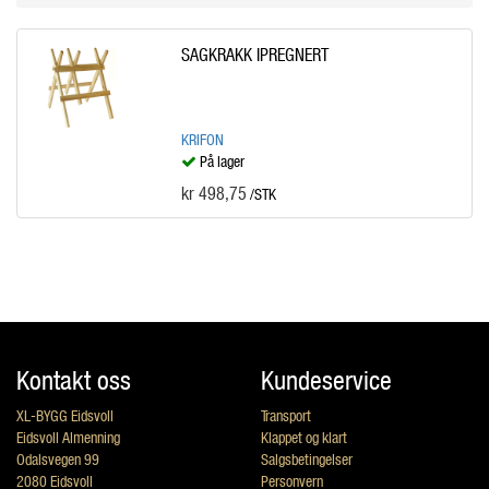
SAGKRAKK IPREGNERT
KRIFON
På lager
kr 498,75
/STK
Kontakt oss
Kundeservice
XL-BYGG Eidsvoll
Transport
Eidsvoll Almenning
Klappet og klart
Odalsvegen 99
Salgsbetingelser
2080 Eidsvoll
Personvern