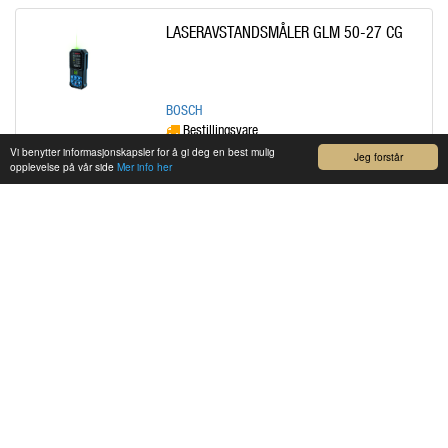
LASERAVSTANDSMÅLER GLM 50-27 CG
BOSCH
Bestillingsvare
Vi benytter informasjonskapsler for å gi deg en best mulig
kr 3 169,00
Jeg forstår
/STK
opplevelse på vår side
Mer info her
LASERAVSTANDSMÅLER GLM 50-27 CG LI-
ION
BOSCH
Bestillingsvare
kr 3 339,00
/STK
VEGGSKANNER D-TECT 200C 12V