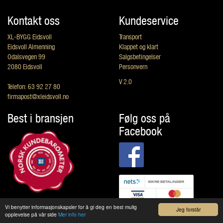
Kontakt oss
Kundeservice
XL-BYGG Eidsvoll
Transport
Eidsvoll Almenning
Klappet og klart
Odalsvegen 99
Salgsbetingelser
2080 Eidsvoll
Personvern
V 2.0
Telefon: 63 92 27 80
firmapost@xleidsvoll.no
Best i bransjen
Følg oss på
Facebook
Vi benytter informasjonskapsler for å gi deg en best mulig
Jeg forstår
opplevelse på vår side
Mer info her