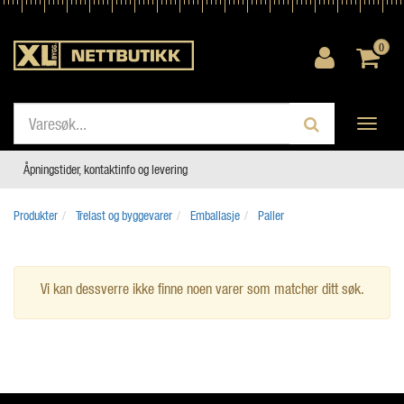
0
Toggle
navigati
Åpningstider, kontaktinfo og levering
Produkter
Trelast og byggevarer
Emballasje
Paller
Vi kan dessverre ikke finne noen varer som matcher ditt søk.