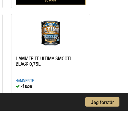
HAMMERITE ULTIMA SMOOTH
BLACK 0,75L
HAMMERITE
På lager
kr 519,00
/BOX
Jeg forstår
KJØP