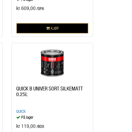
kr 609,00
/SPA
KJØP
QUICK B UNIVER SORT SILKEMATT
0.25L
QUICK
På lager
kr 119,00
/BOX