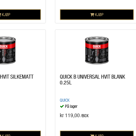
KJØP
KJØP
 HVIT SILKEMATT
QUICK B UNIVERSAL HVIT BLANK
0.25L
QUICK
På lager
kr 119,00
/BOX
KJØP
KJØP