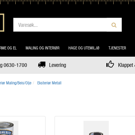
RME OG EL
MALING OG INTERIØR
HAGE OG UTEMILJØ
TJENESTER
dag 0630-1700
Levering
Klappet 
riør Maling/Beis/Olje
Eksteriør Metall