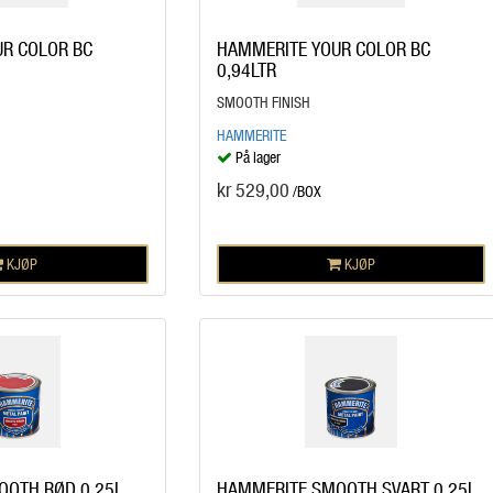
R COLOR BC
HAMMERITE YOUR COLOR BC
0,94LTR
SMOOTH FINISH
HAMMERITE
På lager
kr 529,00
/BOX
KJØP
KJØP
OOTH RØD 0,25L
HAMMERITE SMOOTH SVART 0,25L