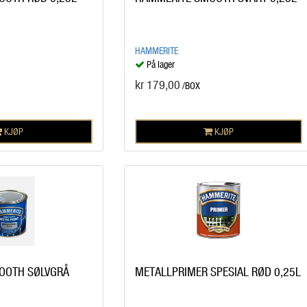
HAMMERITE
På lager
kr 179,00
/BOX
KJØP
KJØP
OOTH SØLVGRÅ
METALLPRIMER SPESIAL RØD 0,25L