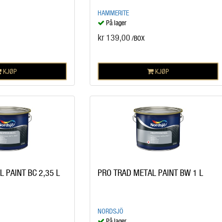
HAMMERITE
På lager
kr 139,00
/BOX
KJØP
KJØP
 PAINT BC 2,35 L
PRO TRAD METAL PAINT BW 1 L
NORDSJÖ
På lager