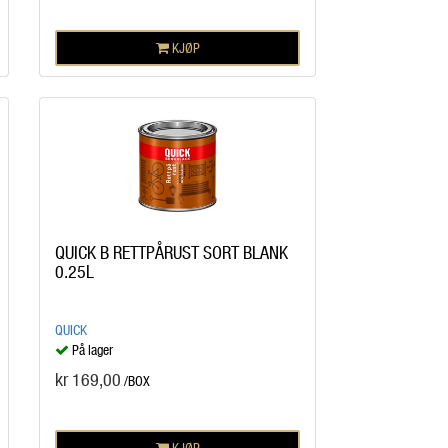
KJØP
QUICK B RETTPÅRUST SORT BLANK
0.25L
QUICK
På lager
kr 169,00
/BOX
KJØP