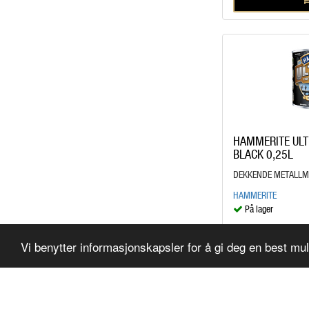
HAMMERITE UL
BLACK 0,25L
DEKKENDE METALLM
HAMMERITE
På lager
kr 209,00
/BOX
Vi benytter informasjonskapsler for å gi deg en best mu