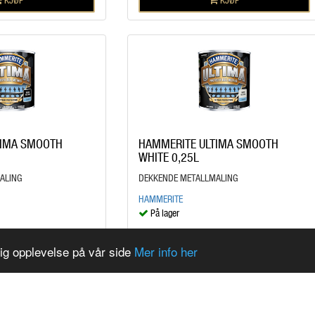
TIMA SMOOTH
HAMMERITE ULTIMA SMOOTH
WHITE 0,25L
ALING
DEKKENDE METALLMALING
HAMMERITE
På lager
kr 209,00
/BOX
lig opplevelse på vår side
Mer info her
KJØP
KJØP