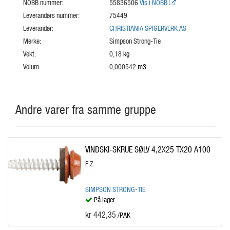
NOBB nummer:
55836506
Vis i NOBB
Leverandørs nummer:
75449
Leverandør:
CHRISTIANIA SPIGERVERK AS
Merke:
Simpson Strong-Tie
Vekt:
0,18
kg
Volum:
0,000542
m3
Andre varer fra samme gruppe
VINDSKI-SKRUE SØLV 4,2X25 TX20 A100
F:Z
SIMPSON STRONG-TIE
På lager
kr 442,35
/PAK